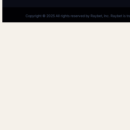
跳
至
内
2025英雄联盟(LOL)MSI季中冠军比赛
竞猜-lol押注官方网站
容
雷竞技RAYBET_