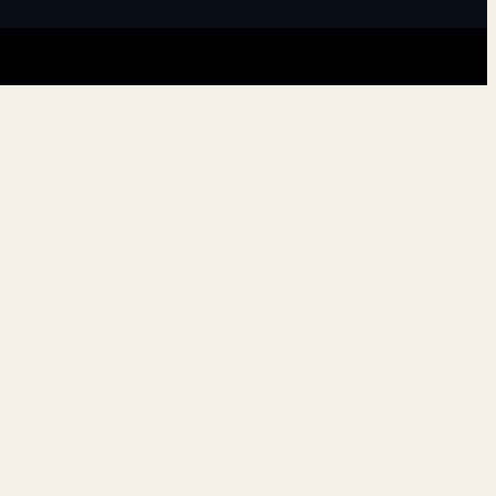
赛电竞赛事竞猜