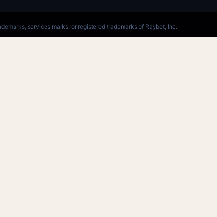
首页
雷竞技下注
雷竞技官网
雷竞技app下载
S14英雄联盟全球总决