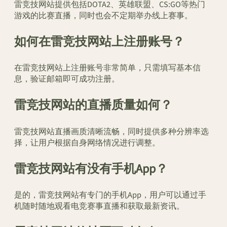
雷竞技网站提供包括DOTA2、英雄联盟、CS:GO等热门
游戏的比赛直播，同时也会不定期举办线上赛事。
如何在雷竞技网站上注册账号？
在雷竞技网站上注册账号非常简单，只需填写基本信
息，验证邮箱即可成功注册。
雷竞技网站的直播质量如何？
雷竞技网站直播画质清晰流畅，同时提供多种分辨率选
择，让用户根据自身网络情况进行调整。
雷竞技网站有没有手机App？
是的，雷竞技网站有专门的手机App，用户可以通过手
机随时随地观看电竞赛事直播和获取最新资讯。