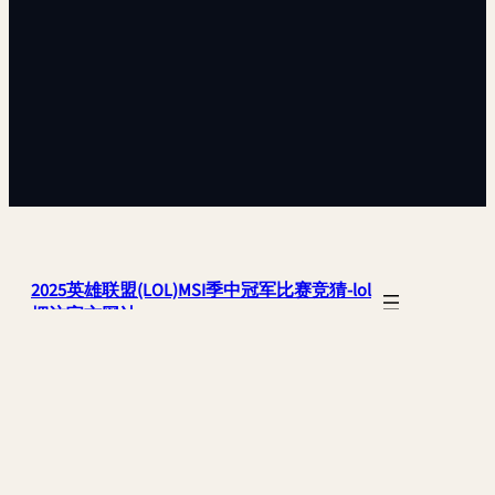
跳
至
内
2025英雄联盟(LOL)MSI季中冠军比赛竞猜-lol
容
押注官方网站
雷竞技app网页版