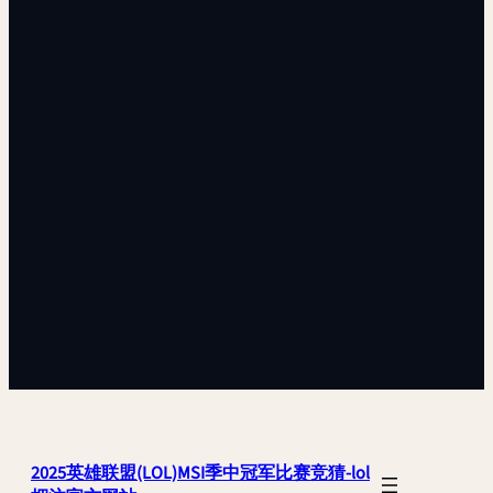
跳
至
内
2025英雄联盟(LOL)MSI季中冠军比赛竞猜-lol
容