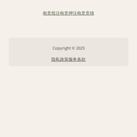
电竞投注
电竞押注
电竞竞猜
Copyright © 2025
隐私政策
服务条款